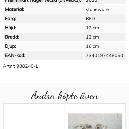
Preliminärt i lager vecka (år/vecka):
2636
Material:
stoneware
Färg:
RED
Höjd:
12 cm
Bredd:
12 cm
Djup:
16 cm
EAN-kod:
7340197448050
Artnr:
988240-L
Andra köpte även