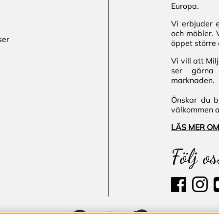
Europa.
Vi erbjuder 
och möbler. 
ser
öppet större 
Vi vill att M
ser gärna 
marknaden.
Önskar du bl
välkommen att
LÄS MER OM
Följ os