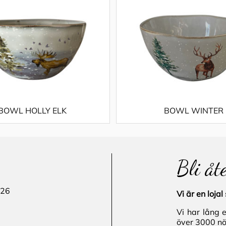
BOWL HOLLY ELK
BOWL WINTER
Bli åt
 26
Vi är en loj
Vi har lång 
över 3000 nö