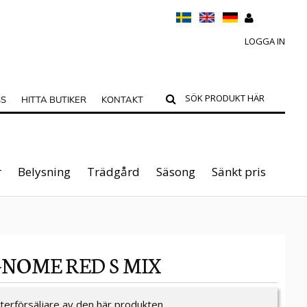
LOGGA IN
SS
HITTA BUTIKER
KONTAKT
r
Belysning
Trädgård
Säsong
Sänkt pris
GNOME RED S MIX
återförsäljare av den här produkten