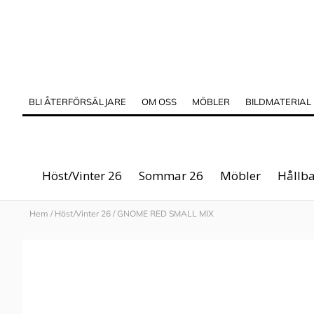
BLI ÅTERFÖRSÄLJARE
OM OSS
MÖBLER
BILDMATERIAL
Höst/Vinter 26
Sommar 26
Möbler
Hållba
Hem
/
Höst/Vinter 26
/
GNOME RED SMALL MIX