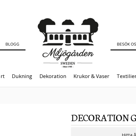
BLOGG
BESÖK O
rt
Dukning
Dekoration
Krukor & Vaser
Textilie
DECORATION 
Hitta 