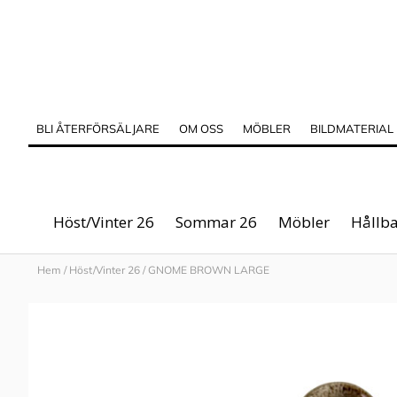
BLI ÅTERFÖRSÄLJARE
OM OSS
MÖBLER
BILDMATERIAL
Höst/Vinter 26
Sommar 26
Möbler
Hållba
Hem
/
Höst/Vinter 26
/
GNOME BROWN LARGE