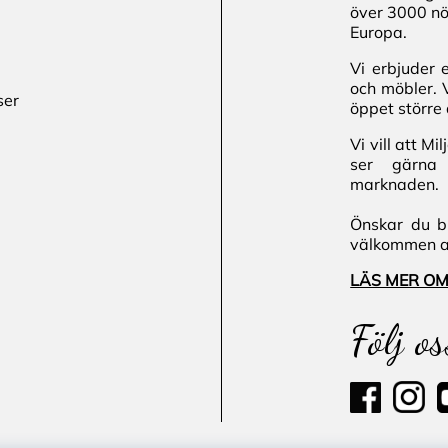
över 3000 nö
Europa.
Vi erbjuder 
och möbler. 
ser
öppet större 
Vi vill att M
ser gärna 
marknaden.
Önskar du bl
välkommen att
LÄS MER OM
Följ os