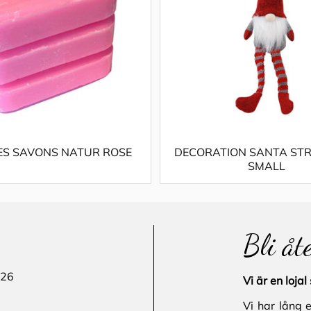
ES SAVONS NATUR ROSE
DECORATION SANTA STR
SMALL
Bli åt
 26
Vi är en loj
Vi har lång 