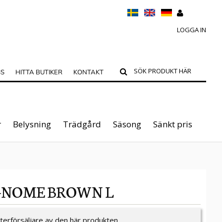
LOGGA IN
SS
HITTA BUTIKER
KONTAKT
r
Belysning
Trädgård
Säsong
Sänkt pris
 GNOME BROWN L
återförsäljare av den här produkten