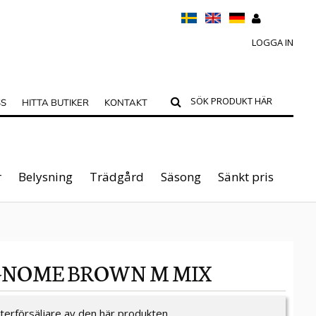
LOGGA IN
SS
HITTA BUTIKER
KONTAKT
r
Belysning
Trädgård
Säsong
Sänkt pris
 GNOME BROWN M MIX
återförsäljare av den här produkten