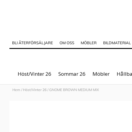
BLI ÅTERFÖRSÄLJARE
OM OSS
MÖBLER
BILDMATERIAL
Höst/Vinter 26
Sommar 26
Möbler
Hållba
Hem
/
Höst/Vinter 26
/
GNOME BROWN MEDIUM MIX