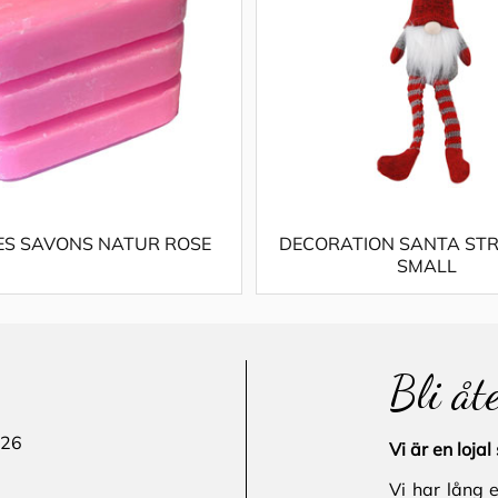
ES SAVONS NATUR ROSE
DECORATION SANTA STR
SMALL
Bli åt
 26
Vi är en loj
Vi har lång 