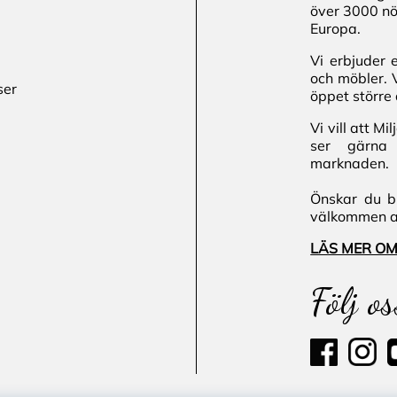
över 3000 nö
Europa.
Vi erbjuder 
och möbler. 
ser
öppet större 
Vi vill att M
ser gärna 
marknaden.
Önskar du bl
välkommen att
LÄS MER OM
Följ os