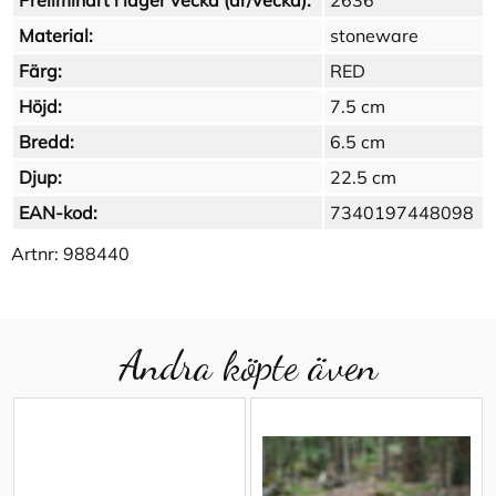
Preliminärt i lager vecka (år/vecka):
2636
Material:
stoneware
Färg:
RED
Höjd:
7.5 cm
Bredd:
6.5 cm
Djup:
22.5 cm
EAN-kod:
7340197448098
Artnr:
988440
Andra köpte även