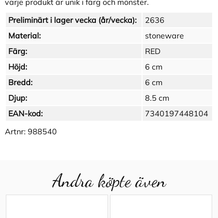
varje produkt är unik i färg och mönster.
Preliminärt i lager vecka (år/vecka):
2636
Material:
stoneware
Färg:
RED
Höjd:
6 cm
Bredd:
6 cm
Djup:
8.5 cm
EAN-kod:
7340197448104
Artnr:
988540
Andra köpte även