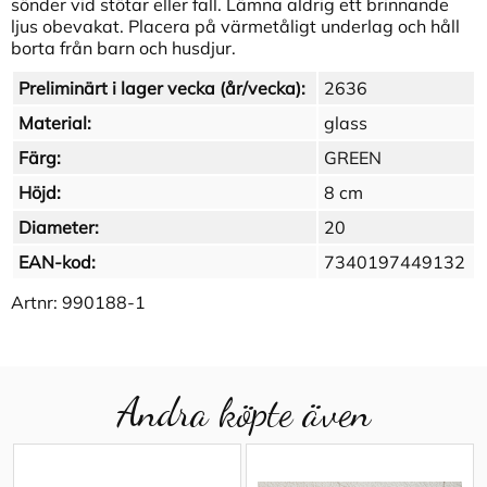
sönder vid stötar eller fall. Lämna aldrig ett brinnande
ljus obevakat. Placera på värmetåligt underlag och håll
borta från barn och husdjur.
Preliminärt i lager vecka (år/vecka):
2636
Material:
glass
Färg:
GREEN
Höjd:
8 cm
Diameter:
20
EAN-kod:
7340197449132
Artnr:
990188-1
Andra köpte även