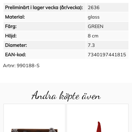
Preliminärt i lager vecka (år/vecka):
2636
Material:
glass
Färg:
GREEN
Höjd:
8 cm
Diameter:
7.3
EAN-kod:
7340197441815
Artnr:
990188-S
Andra köpte även