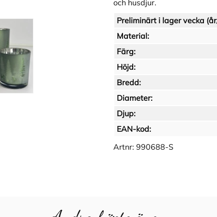
och husdjur.
Preliminärt i lager vecka (år
Material:
Färg:
Höjd:
Bredd:
Diameter:
Djup:
EAN-kod:
Artnr:
990688-S
Andra köpte även