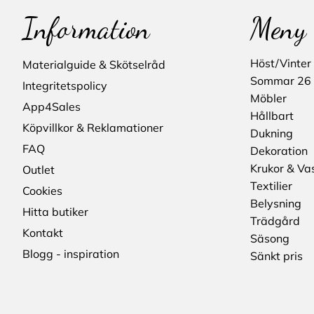
Information
Meny
Höst/Vinter
Materialguide & Skötselråd
Sommar 26
Integritetspolicy
Möbler
App4Sales
Hållbart
Köpvillkor & Reklamationer
Dukning
FAQ
Dekoration
Krukor & Va
Outlet
Textilier
Cookies
Belysning
Hitta butiker
Trädgård
Kontakt
Säsong
Blogg - inspiration
Sänkt pris