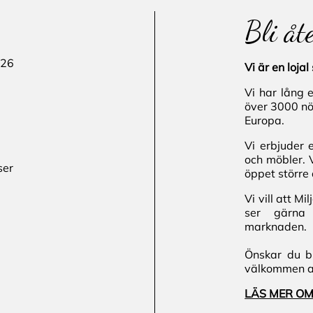
Bli åt
 26
Vi är en loj
Vi har lång 
över 3000 nö
Europa.
Vi erbjuder 
och möbler. 
ser
öppet större 
Vi vill att M
ser gärna 
marknaden.
Önskar du bl
välkommen att
LÄS MER OM