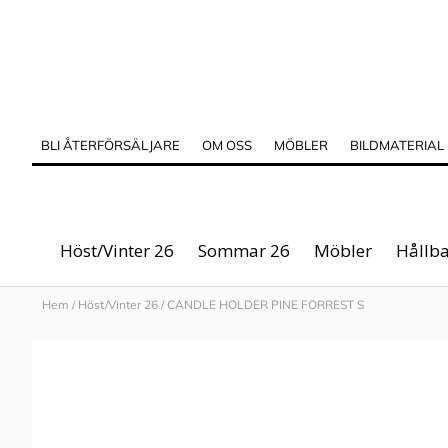
BLI ÅTERFÖRSÄLJARE
OM OSS
MÖBLER
BILDMATERIAL
Höst/Vinter 26
Sommar 26
Möbler
Hållba
Hem
/
Höst/Vinter 26
/
CANDLE HOLDER PINE FORREST S