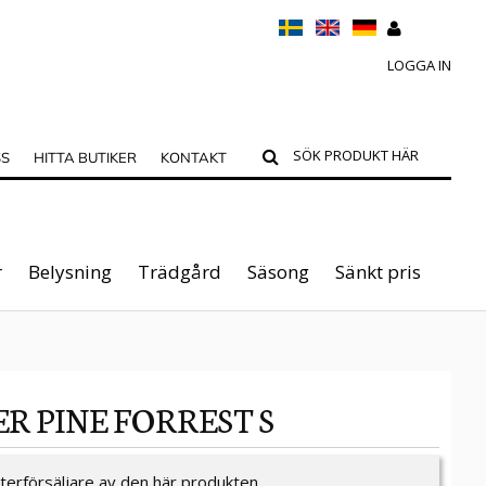
LOGGA IN
SS
HITTA BUTIKER
KONTAKT
r
Belysning
Trädgård
Säsong
Sänkt pris
R PINE FORREST S
återförsäljare av den här produkten