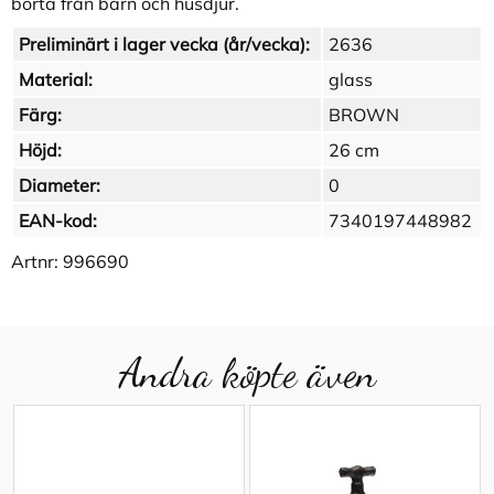
borta från barn och husdjur.
Preliminärt i lager vecka (år/vecka):
2636
Material:
glass
Färg:
BROWN
Höjd:
26 cm
Diameter:
0
EAN-kod:
7340197448982
Artnr:
996690
Andra köpte även