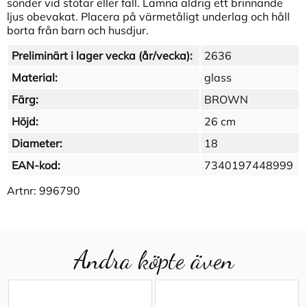
sönder vid stötar eller fall. Lämna aldrig ett brinnande
ljus obevakat. Placera på värmetåligt underlag och håll
borta från barn och husdjur.
Preliminärt i lager vecka (år/vecka):
2636
Material:
glass
Färg:
BROWN
Höjd:
26 cm
Diameter:
18
EAN-kod:
7340197448999
Artnr:
996790
Andra köpte även