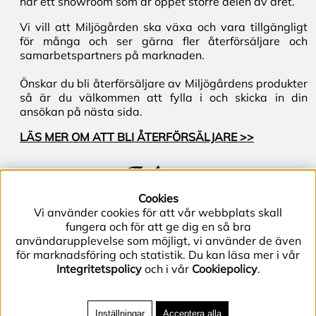
har ett showroom som är öppet större delen av året.
Vi vill att Miljögården ska växa och vara tillgängligt
för många och ser gärna fler återförsäljare och
samarbetspartners på marknaden.
Önskar du bli återförsäljare av Miljögårdens produkter
så är du välkommen att fylla i och skicka in din
ansökan på nästa sida.
LÄS MER OM ATT BLI ÅTERFÖRSÄLJARE >>
Följ oss
Cookies
Vi använder cookies för att vår webbplats skall
fungera och för att ge dig en så bra
användarupplevelse som möjligt, vi använder de även
för marknadsföring och statistik. Du kan läsa mer i vår
Integritetspolicy
och i vår
Cookiepolicy
.
Telefon (+46) 40–40 86 40 | E-post
info@miljogarden.com
| Bolagsgatan 2, 233 51
Inställningar
Acceptera alla