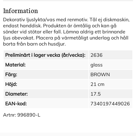
Information
Dekorativ ljuslykta/vas med renmotiv. Tål ej diskmaskin,
endast handdisk. Produkten är ömtålig och kan gå
sönder vid stötar eller fall. Lämna aldrig ett brinnande
ljus obevakat. Placera på värmetåligt underlag och håll
borta från barn och husdjur.
Preliminärt i lager vecka (år/vecka):
2636
Material:
glass
Färg:
BROWN
Höjd:
21 cm
Diameter:
17.5
EAN-kod:
7340197449026
Artnr:
996890-L