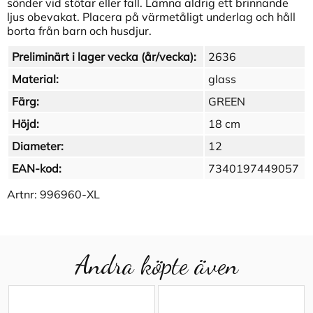
sönder vid stötar eller fall. Lämna aldrig ett brinnande
ljus obevakat. Placera på värmetåligt underlag och håll
borta från barn och husdjur.
Preliminärt i lager vecka (år/vecka):
2636
Material:
glass
Färg:
GREEN
Höjd:
18 cm
Diameter:
12
EAN-kod:
7340197449057
Artnr:
996960-XL
Andra köpte även