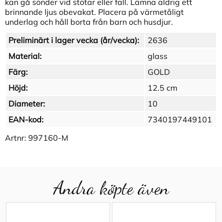
kan gå sönder vid stötar eller fall. Lämna aldrig ett
brinnande ljus obevakat. Placera på värmetåligt
underlag och håll borta från barn och husdjur.
Preliminärt i lager vecka (år/vecka):
2636
Material:
glass
Färg:
GOLD
Höjd:
12.5 cm
Diameter:
10
EAN-kod:
7340197449101
Artnr:
997160-M
Andra köpte även