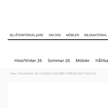
BLI ÅTERFÖRSÄLJARE
OM OSS
MÖBLER
BILDMATERIAL
Höst/Vinter 26
Sommar 26
Möbler
Hållba
Hem
/
Höst/Vinter 26
/
CANDLE HOLDER FORESTLIGHT GOLD S