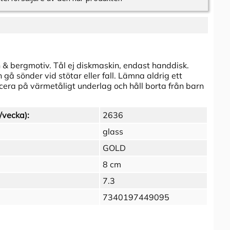
 & bergmotiv. Tål ej diskmaskin, endast handdisk.
gå sönder vid stötar eller fall. Lämna aldrig ett
cera på värmetåligt underlag och håll borta från barn
/vecka):
2636
glass
GOLD
8 cm
7.3
7340197449095