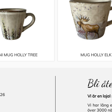
NI MUG HOLLY TREE
MUG HOLLY ELK
Bli åt
 26
Vi är en loj
Vi har lång 
över 3000 nö