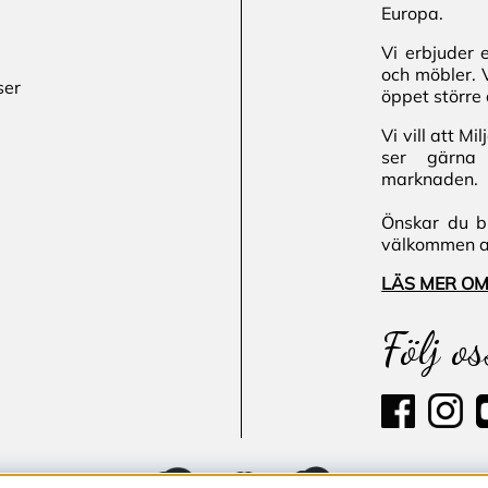
Europa.
Vi erbjuder 
och möbler. 
ser
öppet större 
Vi vill att M
ser gärna 
marknaden.
Önskar du bl
välkommen att
LÄS MER OM
Följ os