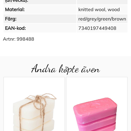
(år/vecka):
Material:
knitted wool, wood
Färg:
red/grey/green/brown
EAN-kod:
7340197449408
Artnr:
998488
Andra köpte även