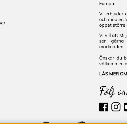
Europa.
Vi erbjuder 
och möbler. 
ser
öppet större 
Vi vill att M
ser gärna 
marknaden.
Önskar du bl
välkommen att
LÄS MER OM
Följ os