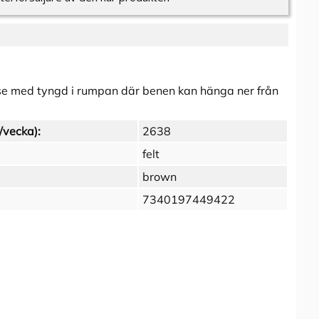
se med tyngd i rumpan där benen kan hänga ner från
/vecka):
2638
felt
brown
7340197449422