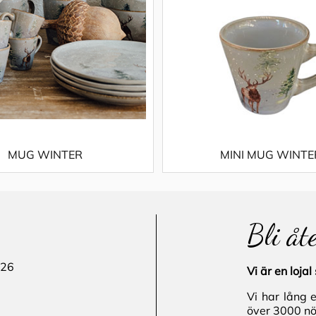
MUG WINTER
MINI MUG WINTE
Bli åt
 26
Vi är en loj
Vi har lång 
över 3000 nö