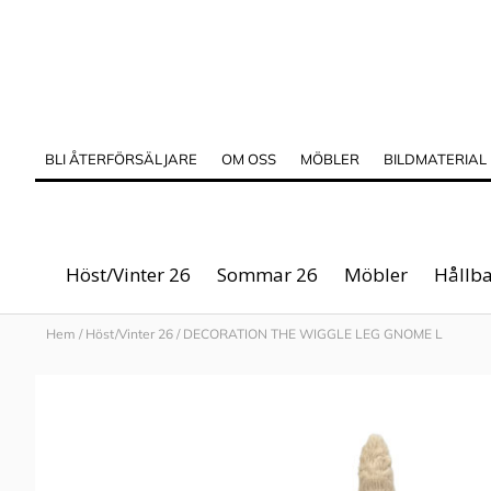
BLI ÅTERFÖRSÄLJARE
OM OSS
MÖBLER
BILDMATERIAL
Höst/Vinter 26
Sommar 26
Möbler
Hållba
Hem
/
Höst/Vinter 26
/
DECORATION THE WIGGLE LEG GNOME L