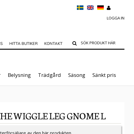
LOGGA IN
SS
HITTA BUTIKER
KONTAKT
r
Belysning
Trädgård
Säsong
Sänkt pris
THE WIGGLE LEG GNOME L
återförsäljare av den här produkten