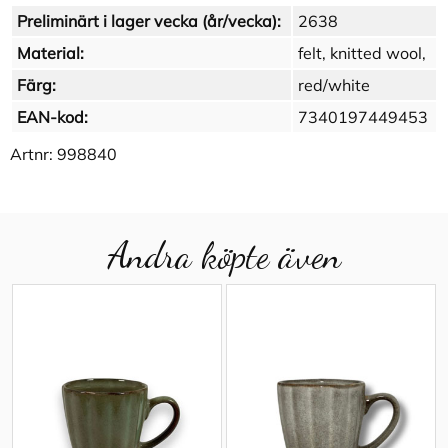
Preliminärt i lager vecka (år/vecka):
2638
Material:
felt, knitted wool,
Färg:
red/white
EAN-kod:
7340197449453
Artnr:
998840
Andra köpte även