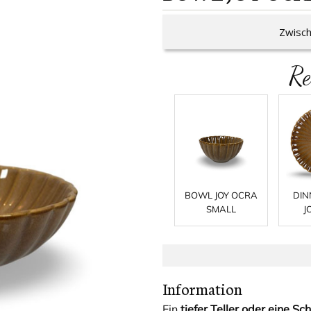
Zwisch
Re
BOWL JOY OCRA
DIN
SMALL
J
Information
Ein
tiefer Teller oder eine Sc