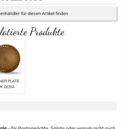
enhändler für diesen Artikel finden
latierte Produkte
NER PLATE
OY OCRA
hale
– für Pastagerichte, Salate oder warum nicht auch