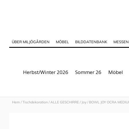
ÜBER MILJÖGÅRDEN
MÖBEL
BILDDATENBANK
MESSEN
Herbst/Winter 2026
Sommer 26
Möbel
Hem
/
Tischdekoration
/
ALLE GESCHIRRE
/
Joy
/
BOWL JOY OCRA MEDI