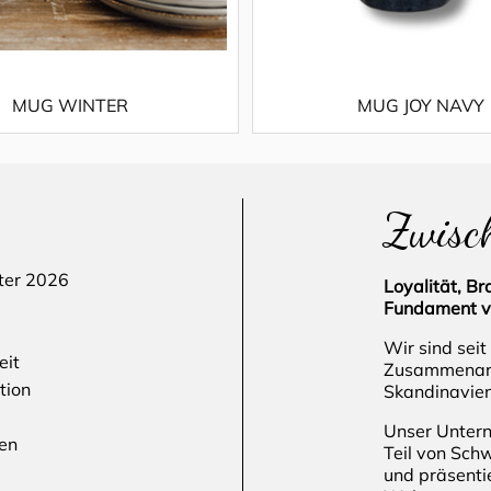
MUG WINTER
MUG JOY NAVY
Zwisc
ter 2026
Loyalität, B
Fundament v
Wir sind seit
eit
Zusammenarbe
tion
Skandinavien
Unser Untern
en
Teil von Sch
und präsenti