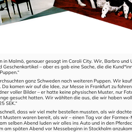
 in Malmö, genauer gesagt im Caroli City. Wir, Barbro und U
 Geschenkartikel – aber es gab eine Sache, die die Kund*inn
-Puppen.“
urchsuchten ganz Schweden nach weiteren Puppen. Wir kaufte
 Da kamen wir auf die Idee, zur Messe in Frankfurt zu fahren
r voller Bilder – er hatte keine physischen Muster, nur Foto
ge gesucht hatten. Wir wählten die aus, die wir haben wollt
25 SEK.“
schnell, dass wir viel mehr bestellen mussten, als wir dacht
t Mustern waren bereit, als wir – einen Tag vor der Formex-
am selben Abend luden wir alles ins Auto und in den Pfer
 um am späten Abend vor Messebeginn in Stockholm anzuko