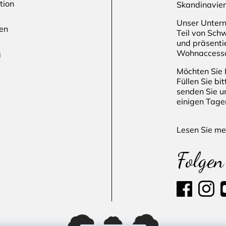
tion
Skandinavien
Unser Untern
en
Teil von Sch
und präsenti
Wohnaccesso
g
Möchten Sie 
Füllen Sie bi
senden Sie u
einigen Tage
Lesen Sie me
Folgen