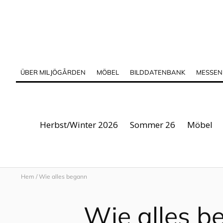
ÜBER MILJÖGÅRDEN
MÖBEL
BILDDATENBANK
MESSEN
Herbst/Winter 2026
Sommer 26
Möbel
Hem
/
Wie alles begann
Wie alles b