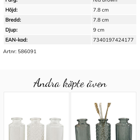
Höjd:
7.8 cm
Bredd:
7.8 cm
Djup:
9 cm
EAN-kod:
7340197424177
Artnr:
586091
Andra köpte även