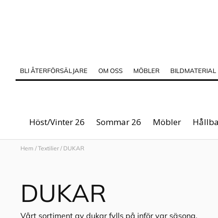
BLI ÅTERFÖRSÄLJARE
OM OSS
MÖBLER
BILDMATERIAL
Höst/Vinter 26
Sommar 26
Möbler
Hållba
Hem
/
Textilier
/
DUKAR
DUKAR
Vårt sortiment av dukar fylls på inför var säsong.