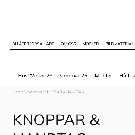
BLI ÅTERFÖRSÄLJARE
OM OSS
MÖBLER
BILDMATERIAL
Höst/Vinter 26
Sommar 26
Möbler
Hållba
Hem
/
Dekoration
/
KNOPPAR & HANDTAG
KNOPPAR &