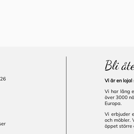
Bli åt
 26
Vi är en loj
Vi har lång 
över 3000 nö
Europa.
Vi erbjuder 
och möbler. 
ser
öppet större 