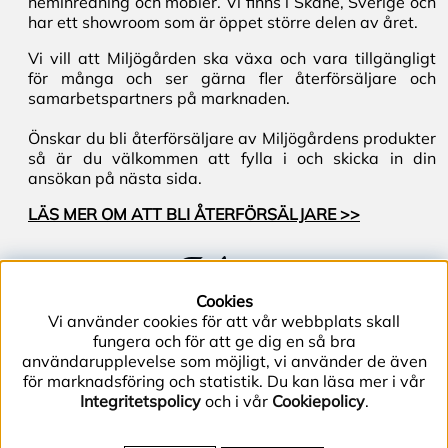
heminredning och möbler. Vi finns i Skåne, Sverige och
har ett showroom som är öppet större delen av året.
Vi vill att Miljögården ska växa och vara tillgängligt
för många och ser gärna fler återförsäljare och
samarbetspartners på marknaden.
Önskar du bli återförsäljare av Miljögårdens produkter
så är du välkommen att fylla i och skicka in din
ansökan på nästa sida.
LÄS MER OM ATT BLI ÅTERFÖRSÄLJARE >>
Följ oss
Cookies
Vi använder cookies för att vår webbplats skall
fungera och för att ge dig en så bra
användarupplevelse som möjligt, vi använder de även
för marknadsföring och statistik. Du kan läsa mer i vår
Integritetspolicy
och i vår
Cookiepolicy
.
Telefon (+46) 40–40 86 40 | E-post