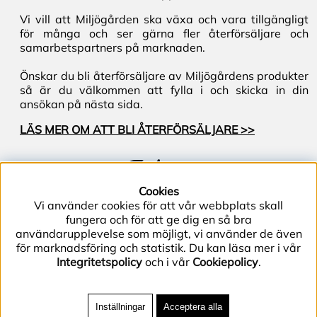
Vi vill att Miljögården ska växa och vara tillgängligt
för många och ser gärna fler återförsäljare och
samarbetspartners på marknaden.
Önskar du bli återförsäljare av Miljögårdens produkter
så är du välkommen att fylla i och skicka in din
ansökan på nästa sida.
LÄS MER OM ATT BLI ÅTERFÖRSÄLJARE >>
Följ oss
Cookies
Vi använder cookies för att vår webbplats skall
fungera och för att ge dig en så bra
användarupplevelse som möjligt, vi använder de även
för marknadsföring och statistik. Du kan läsa mer i vår
Integritetspolicy
och i vår
Cookiepolicy
.
Telefon (+46) 40–40 86 40 | E-post
info@miljogarden.com
| Bolagsgatan 2, 233 51
Inställningar
Acceptera alla