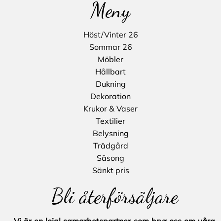
Meny
Höst/Vinter 26
Sommar 26
Möbler
Hållbart
Dukning
Dekoration
Krukor & Vaser
Textilier
Belysning
Trädgård
Säsong
Sänkt pris
Bli återförsäljare
Vi är en lojal samarbetspartner som bryr oss om våra