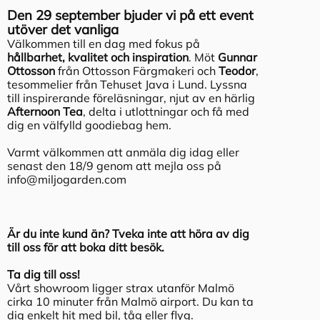
Den 29 september bjuder vi på ett event
utöver det vanliga
Välkommen till en dag med fokus på
hållbarhet, kvalitet och inspiration
. Möt
Gunnar
Ottosson
från Ottosson Färgmakeri och
Teodor
,
tesommelier från Tehuset Java i Lund. Lyssna
till inspirerande föreläsningar, njut av en härlig
Afternoon Tea
, delta i utlottningar och få med
dig en välfylld goodiebag hem.
Varmt välkommen att anmäla dig idag eller
senast den 18/9 genom att mejla oss på
info@miljogarden.com
Är du inte kund än? Tveka inte att höra av dig
till oss för att boka ditt besök.
Ta dig till oss!
Vårt showroom ligger strax utanför Malmö
cirka 10 minuter från Malmö airport. Du kan ta
dig enkelt hit med bil, tåg eller flyg.