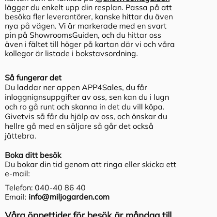
lägger du enkelt upp din resplan. Passa på att
besöka fler leverantörer, kanske hittar du även
nya på vägen. Vi är markerade med en svart
pin på ShowroomsGuiden, och du hittar oss
även i fältet till höger på kartan där vi och våra
kollegor är listade i bokstavsordning.
Så fungerar det
Du laddar ner appen APP4Sales, du får
inloggnignsuppgifter av oss, sen kan du i lugn
och ro gå runt och skanna in det du vill köpa.
Givetvis så får du hjälp av oss, och önskar du
hellre gå med en säljare så går det också
jättebra.
Boka ditt besök
Du bokar din tid genom att ringa eller skicka ett
e-mail:
Telefon: 040-40 86 40
Email:
info@miljogarden.com
Våra öppettider för besök är måndag till