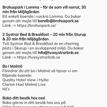
Brohuspark i Lomma – för de som vill norrut, 30
min från Miljögården
Ett enkelt boende i vackra Lomma. Du bokar
genom att mejla till
bandb@brohuspark.se
.
Länk ->
https://brohuspark.se/
2 Systrar Bed & Breakfast – 20 min från Sturup
& 20 min från Miljögården
Två Systrar Bed & Breakfast är en charmig
plats i Skurup i en avslappnad miljö. Du bokar
genom att mejla till
info@tvasystrarbnb.se
Länk ->
https://tvasystrarbnb.se
Bo i Malmö
Föredrar du att bo i Malmö så tipsar vi om
följande boende:
Quality Hotel View i Hyllie
Clarion Hoel Malmö Live
MJ’s
Boka ditt besök hos oss!
Boka gärna in ditt besök hos oss på
Miljögården genom att ringa oss på 040