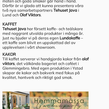
möten och goda smaker går hand i hand.
Därför är vi glada att kunna presentera våra
två nya samarbetspartners
Tehuset Java
i
Lund och
Olof Viktors
.
KAFFET
Tehuset Java
har försett kaffe- och teälskare
med noggrant utvalda produkter i många år.
Just nu bjuder vi på deras egen
Lundakaffe
–
ett kaffe som blivit en uppskattad del av
upplevelsen i vårt showroom.
KAKOR
Till kaffet serverar vi handgjorda kakor från
olof
viktors
, det välkända bageriet och caféet i
Glemmingebro. Med egen produktion i Ystad
skapar de kakor och bakverk med fokus på
kvalitet, hantverk och riktigt god smak.