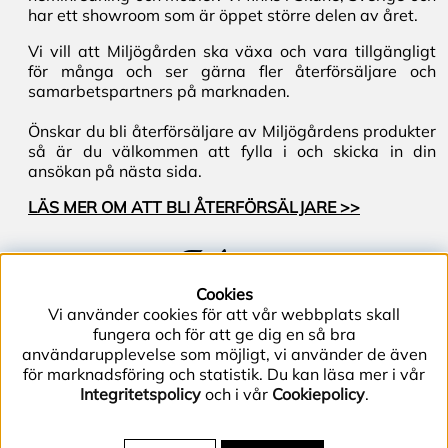
har ett showroom som är öppet större delen av året.
Vi vill att Miljögården ska växa och vara tillgängligt
för många och ser gärna fler återförsäljare och
samarbetspartners på marknaden.
Önskar du bli återförsäljare av Miljögårdens produkter
så är du välkommen att fylla i och skicka in din
ansökan på nästa sida.
LÄS MER OM ATT BLI ÅTERFÖRSÄLJARE >>
Följ oss
Cookies
Vi använder cookies för att vår webbplats skall
fungera och för att ge dig en så bra
användarupplevelse som möjligt, vi använder de även
för marknadsföring och statistik. Du kan läsa mer i vår
Integritetspolicy
och i vår
Cookiepolicy
.
Telefon (+46) 40–40 86 40 | E-post