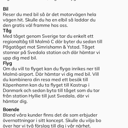
Bil
Reser du med bil så är det motorvägen hela
vägen hit. Skulle du ha en elbil så laddar du
den gratis väl framme hos oss.
Tåg
Med tåget genom Sverige tar du enkelt ett
regionaltåg till Malmö C där byter du sedan till
Pågatåget mot Simrishamn & Ystad. Tåget
stannar på Svedala station och där hämtar vi
upp dig med bil.
Flyg
Om du vill ta flyget kan du flyga inrikes ner till
Malmö airport. Där hämtar vi dig med bil. Vill
du kombinera din resa med ett besök till
Köpenhamn kan du ta flyget till Kastrup i
Danmark och sedan byta till tåget som du tar
från station Hyllie till just Svedala, där vi
hämtar dig.
Boende
Bland våra kunder finns det de som erbjuder
övernattningar i sitt koncept. Skulle du vilja bo
över har vi två förslag till dig i vår närhet.