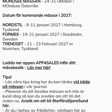
MONDSEE MÄSSAN
- 24-31 Oktober i
MOndsee Österrike
Datum för kommande mässor i 2027:
NORDSTIL
- 9-11 Januari 2027 i Hamburg,
Tyskland
FORMEX
- 19-21 Januari 2027 i Stockholm,
Sweden
TRENDSET
- 21 - 23 Februari 2027 in
Munchen, Tyskland
Ladda ner appen APP4SALES inför ditt
mässbesök -
Läs mer här!
Tips!
- Läs våra tips kring hur du kan tänka
vid inköp
på mässan
i vår Journal.
- Planerar du att besöka mässan och inte är
kund idag så kan du ansöka om att bli det
redan nu.
Ansök om att bli återförsäljare/kund
här.
- Är du i behov av fribiljetter, vänligen hör av