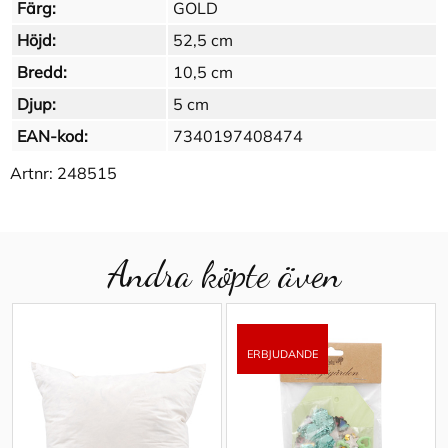
Färg:
GOLD
Höjd:
52,5 cm
Bredd:
10,5 cm
Djup:
5 cm
EAN-kod:
7340197408474
Artnr:
248515
Andra köpte även