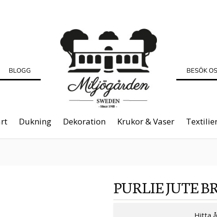
BLOGG
BESÖK O
rt
Dukning
Dekoration
Krukor & Vaser
Textilie
PURLIE JUTE B
Hitta 