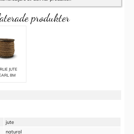
aterade produkter
RLIE JUTE
EARL 8M
jute
natural