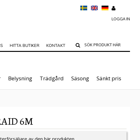
LOGGA IN
SS
HITTA BUTIKER
KONTAKT
r
Belysning
Trädgård
Säsong
Sänkt pris
RAID 6M
återförsäljare av den här produkten