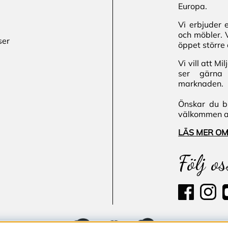
Europa.
Vi erbjuder 
och möbler. 
ser
öppet större 
Vi vill att M
ser gärna 
marknaden.
Önskar du bl
välkommen att
LÄS MER OM
Följ os