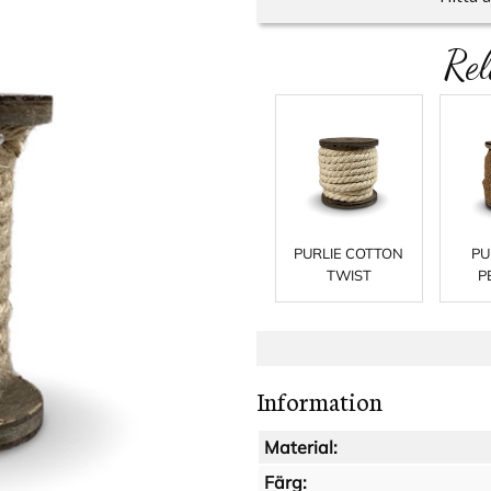
Rel
PURLIE COTTON
PU
TWIST
P
Information
Material:
Färg: