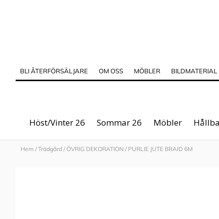
BLI ÅTERFÖRSÄLJARE
OM OSS
MÖBLER
BILDMATERIAL
Höst/Vinter 26
Sommar 26
Möbler
Hållba
Hem
/
Trädgård
/
ÖVRIG DEKORATION
/
PURLIE JUTE BRAID 6M