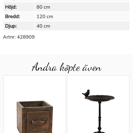
Höjd:
80 cm
Bredd:
120 cm
Djup:
40 cm
Artnr:
428909
Andra köpte även