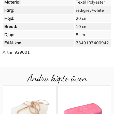
Material:
Textil Polyester
Färg:
red/grey/white
Höjd:
20 cm
Bredd:
10 cm
Djup:
8 cm
EAN-kod:
7340197400942
Artnr:
929001
Andra köpte även