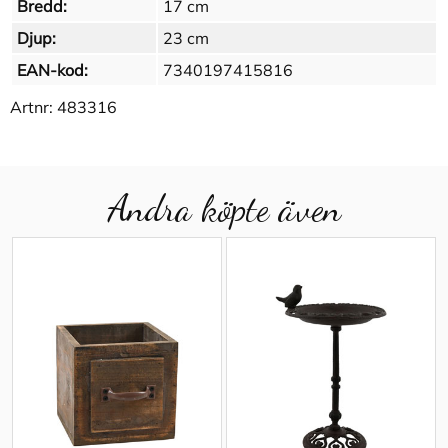
Bredd:
17 cm
Djup:
23 cm
EAN-kod:
7340197415816
Artnr:
483316
Andra köpte även