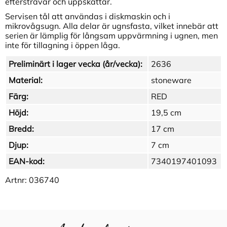
eftersträvar och uppskattar.
Servisen tål att användas i diskmaskin och i
mikrovågsugn. Alla delar är ugnsfasta, vilket innebär att
serien är lämplig för långsam uppvärmning i ugnen, men
inte för tillagning i öppen låga.
Preliminärt i lager vecka (år/vecka):
2636
Material:
stoneware
Färg:
RED
Höjd:
19,5 cm
Bredd:
17 cm
Djup:
7 cm
EAN-kod:
7340197401093
Artnr:
036740