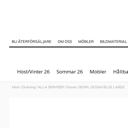
BLI ÅTERFÖRSÄLJARE
OM OSS
MÖBLER
BILDMATERIAL
Höst/Vinter 26
Sommar 26
Möbler
Hållba
Hem
/
Dukning
/
ALLA SERVISER
/
Ocean
/
BOWL OCEAN BLUE LARGE