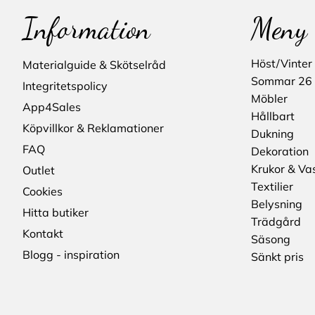
Information
Meny
Höst/Vinter
Materialguide & Skötselråd
Sommar 26
Integritetspolicy
Möbler
App4Sales
Hållbart
Köpvillkor & Reklamationer
Dukning
FAQ
Dekoration
Krukor & Va
Outlet
Textilier
Cookies
Belysning
Hitta butiker
Trädgård
Kontakt
Säsong
Blogg - inspiration
Sänkt pris