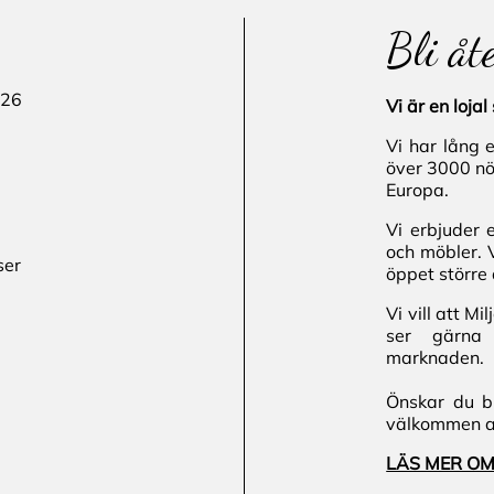
Bli åt
 26
Vi är en loj
Vi har lång 
över 3000 nö
Europa.
Vi erbjuder 
och möbler. 
ser
öppet större 
Vi vill att M
ser gärna 
marknaden.
Önskar du bl
välkommen att
LÄS MER OM