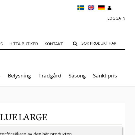
LOGGA IN
SS
HITTA BUTIKER
KONTAKT
r
Belysning
Trädgård
Säsong
Sänkt pris
BLUE LARGE
återförsäljare av den här produkten