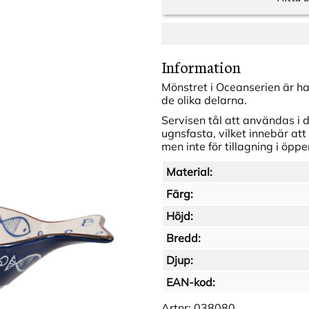
Information
Mönstret i Oceanserien är han
de olika delarna.
Servisen tål att användas i 
ugnsfasta, vilket innebär at
men inte för tillagning i öpp
Material:
Färg:
Höjd:
Bredd:
Djup:
EAN-kod:
Artnr:
038080