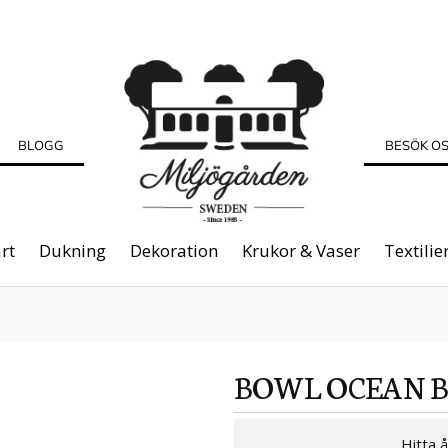
BLOGG
BESÖK O
rt
Dukning
Dekoration
Krukor & Vaser
Textilie
BOWL OCEAN 
Hitta 