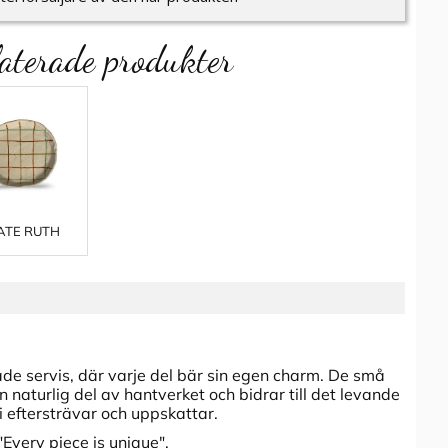
aterade produkter
ATE RUTH
e servis, där varje del bär sin egen charm. De små
 naturlig del av hantverket och bidrar till det levande
i eftersträvar och uppskattar.
Every piece is unique".