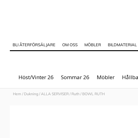
BLI ÅTERFÖRSÄLJARE
OM OSS
MÖBLER
BILDMATERIAL
Höst/Vinter 26
Sommar 26
Möbler
Hållba
Hem
/
Dukning
/
ALLA SERVISER
/
Ruth
/
BOWL RUTH