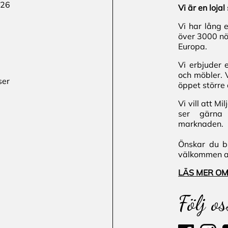
 26
Vi är en loj
Vi har lång 
över 3000 nö
Europa.
Vi erbjuder 
och möbler. 
ser
öppet större 
Vi vill att M
ser gärna 
marknaden.
Önskar du bl
välkommen att
LÄS MER OM
Följ os