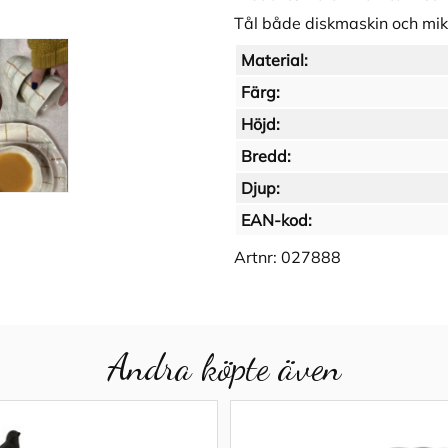
Tål både diskmaskin och mi
Material:
Färg:
Höjd:
Bredd:
Djup:
EAN-kod:
Artnr:
027888
Andra köpte även