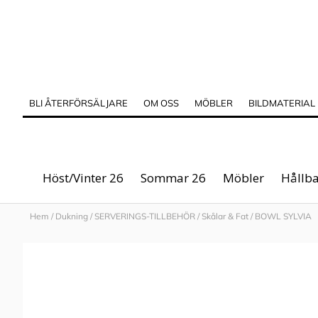
BLI ÅTERFÖRSÄLJARE
OM OSS
MÖBLER
BILDMATERIAL
Höst/Vinter 26
Sommar 26
Möbler
Hållba
Hem
/
Dukning
/
SERVERINGS-TILLBEHÖR
/
Skålar & Fat
/
BOWL SYLVIA