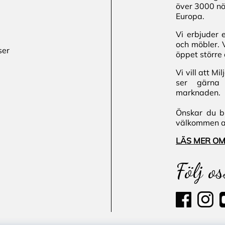
över 3000 nö
Europa.
Vi erbjuder 
och möbler. 
ser
öppet större 
Vi vill att M
ser gärna 
marknaden.
Önskar du bl
välkommen att
LÄS MER OM
Följ os