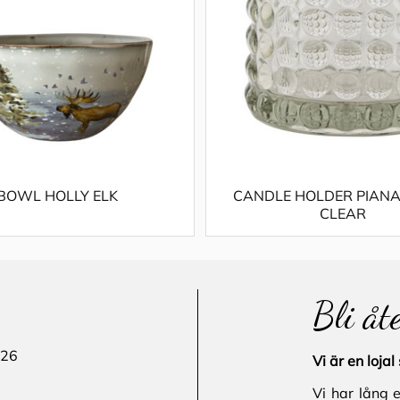
BOWL HOLLY ELK
CANDLE HOLDER PIANA
CLEAR
Bli åt
 26
Vi är en loj
Vi har lång 