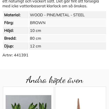
ett naturligt och vackert sätt. Det går fint att försegla
med icke vattenbaserat klarlack om så önskas.
Material:
WOOD - PINE/METAL - STEEL
Färg:
BROWN
Höjd:
10 cm
Bredd:
80 cm
Djup:
12 cm
Artnr:
441391
Andra köpte även