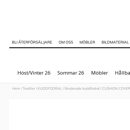
BLI ÅTERFÖRSÄLJARE
OM OSS
MÖBLER
BILDMATERIAL
Höst/Vinter 26
Sommar 26
Möbler
Hållba
Hem
/
Textilier
/
KUDDFODRAL
/
Broderade kuddfodral
/
CUSHION COVER