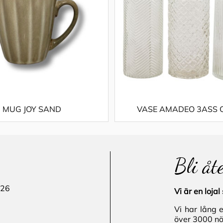
MUG JOY SAND
VASE AMADEO 3ASS 
Bli åt
 26
Vi är en loj
Vi har lång 
över 3000 nö