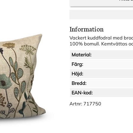
Information
Vackert kuddfodral med brode
100% bomull. Kemtvättas oc
Material:
Färg:
Höjd:
Bredd:
EAN-kod:
Artnr:
717750