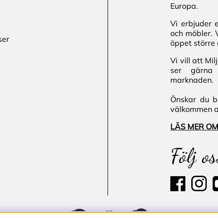
Europa.
Vi erbjuder 
och möbler. 
ser
öppet större 
Vi vill att M
ser gärna 
marknaden.
Önskar du bl
välkommen att
LÄS MER OM
Följ os