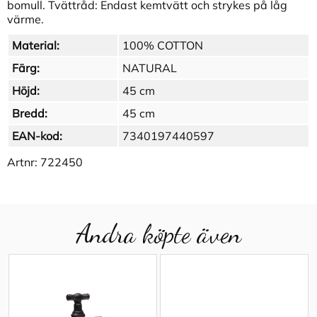
bomull. Tvättråd: Endast kemtvätt och strykes på låg
värme.
Material:
100% COTTON
Färg:
NATURAL
Höjd:
45 cm
Bredd:
45 cm
EAN-kod:
7340197440597
Artnr:
722450
Andra köpte även