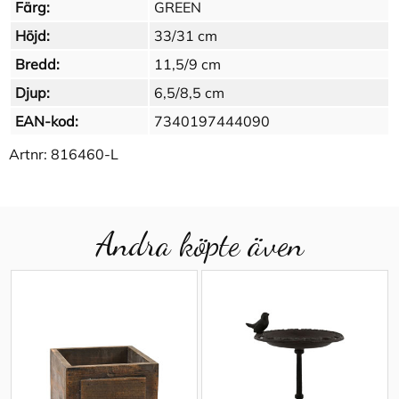
Färg:
GREEN
Höjd:
33/31 cm
Bredd:
11,5/9 cm
Djup:
6,5/8,5 cm
EAN-kod:
7340197444090
Artnr:
816460-L
Andra köpte även