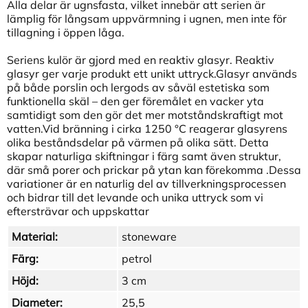
Alla delar är ugnsfasta, vilket innebär att serien är
lämplig för långsam uppvärmning i ugnen, men inte för
tillagning i öppen låga.
Seriens kulör är gjord med en reaktiv glasyr. Reaktiv
glasyr ger varje produkt ett unikt uttryck.Glasyr används
på både porslin och lergods av såväl estetiska som
funktionella skäl – den ger föremålet en vacker yta
samtidigt som den gör det mer motståndskraftigt mot
vatten.Vid bränning i cirka 1250 °C reagerar glasyrens
olika beståndsdelar på värmen på olika sätt. Detta
skapar naturliga skiftningar i färg samt även struktur,
där små porer och prickar på ytan kan förekomma .Dessa
variationer är en naturlig del av tillverkningsprocessen
och bidrar till det levande och unika uttryck som vi
eftersträvar och uppskattar
Material:
stoneware
Färg:
petrol
Höjd:
3 cm
Diameter:
25,5