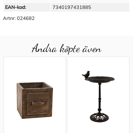
EAN-kod:
7340197431885
Artnr:
024682
Andra köpte även