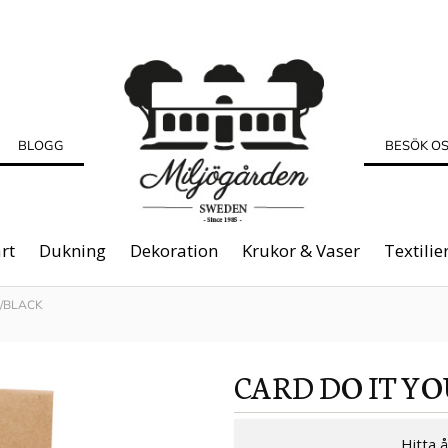
BLOGG
BESÖK O
rt
Dukning
Dekoration
Krukor & Vaser
Textilie
/BLACK
CARD DO IT 
Hitta 