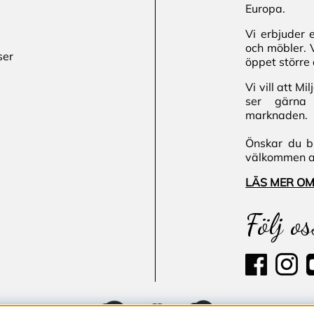
Europa.
Vi erbjuder 
och möbler. 
ser
öppet större 
Vi vill att M
ser gärna 
marknaden.
Önskar du bl
välkommen att
LÄS MER OM
Följ os