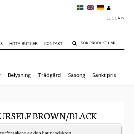
LOGGA IN
SS
HITTA BUTIKER
KONTAKT
r
Belysning
Trädgård
Säsong
Sänkt pris
YOURSELF BROWN/BLACK
återförsäljare av den här produkten