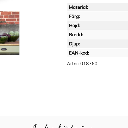
Material:
Färg:
Höjd:
Bredd:
Djup:
EAN-kod:
Artnr:
018760
Andra köpte även