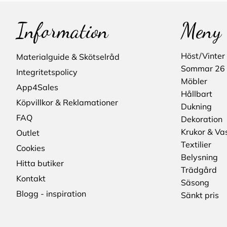
Information
Meny
Höst/Vinter
Materialguide & Skötselråd
Sommar 26
Integritetspolicy
Möbler
App4Sales
Hållbart
Köpvillkor & Reklamationer
Dukning
FAQ
Dekoration
Krukor & Va
Outlet
Textilier
Cookies
Belysning
Hitta butiker
Trädgård
Kontakt
Säsong
Blogg - inspiration
Sänkt pris