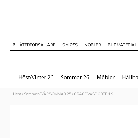
BLI ÅTERFÖRSÄLJARE
OM OSS
MÖBLER
BILDMATERIAL
Höst/Vinter 26
Sommar 26
Möbler
Hållba
Hem
/
Sommar
/
VÅR/SOMMAR 25
/
GRACE VASE GREEN S