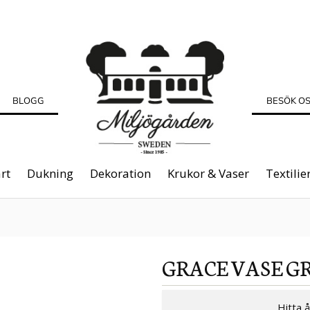
BLOGG
BESÖK O
rt
Dukning
Dekoration
Krukor & Vaser
Textilie
GRACE VASE G
Hitta 