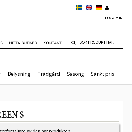
LOGGA IN
SS
HITTA BUTIKER
KONTAKT
r
Belysning
Trädgård
Säsong
Sänkt pris
REEN S
återförsäljare av den här produkten