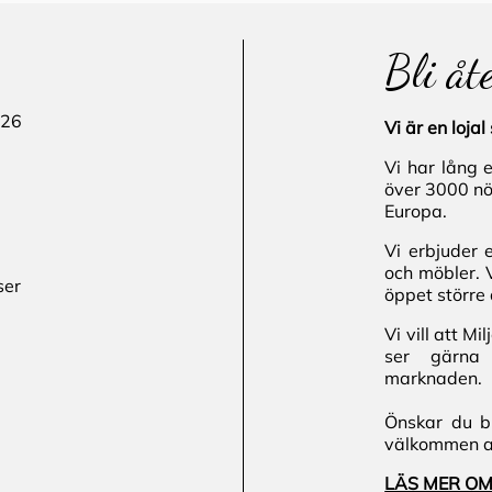
Bli åt
 26
Vi är en loj
Vi har lång 
över 3000 nö
Europa.
Vi erbjuder 
och möbler. 
ser
öppet större 
Vi vill att M
ser gärna 
marknaden.
Önskar du bl
välkommen att
LÄS MER OM