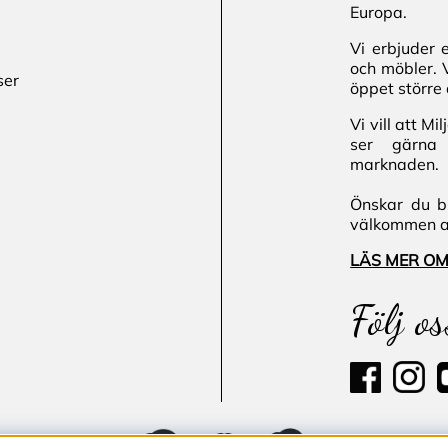
Europa.
Vi erbjuder 
och möbler. 
ser
öppet större 
Vi vill att M
ser gärna 
marknaden.
Önskar du bl
välkommen att
LÄS MER OM
Följ os