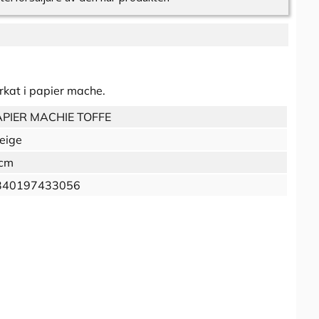
rkat i papier mache.
APIER MACHIE TOFFE
eige
 cm
340197433056