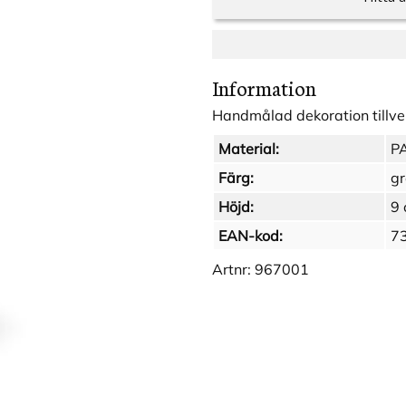
Information
Handmålad dekoration tillve
Material:
P
Färg:
gr
Höjd:
9
EAN-kod:
7
Artnr:
967001