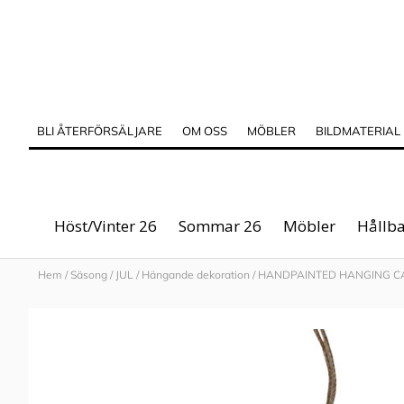
BLI ÅTERFÖRSÄLJARE
OM OSS
MÖBLER
BILDMATERIAL
Höst/Vinter 26
Sommar 26
Möbler
Hållba
Hem
/
Säsong
/
JUL
/
Hängande dekoration
/
HANDPAINTED HANGING C