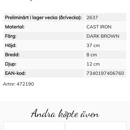
Preliminärt i lager vecka (år/vecka):
2637
Material:
CAST IRON
Färg:
DARK BROWN
Höjd:
37 cm
Bredd:
8 cm
Djup:
12 cm
EAN-kod:
7340197406760
Artnr:
472190
Andra köpte även