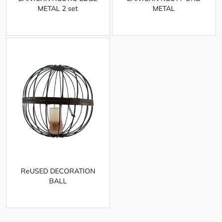
METAL 2 set
METAL
ReUSED DECORATION
BALL