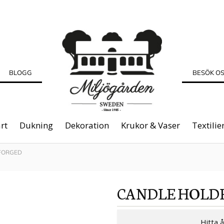
BLOGG
BESÖK O
rt
Dukning
Dekoration
Krukor & Vaser
Textilie
FORGED
CANDLE HOLD
Hitta 