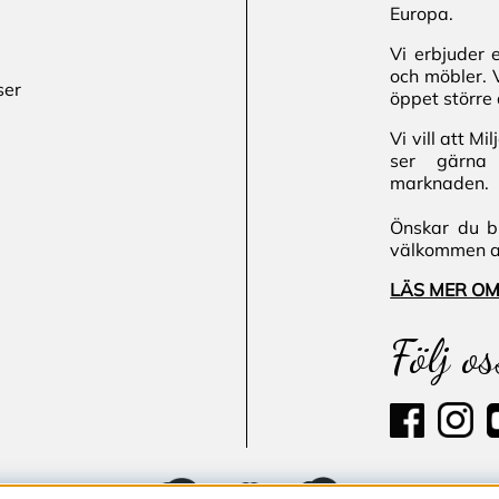
Europa.
Vi erbjuder 
och möbler. 
ser
öppet större 
Vi vill att M
ser gärna 
marknaden.
Önskar du bl
välkommen att
LÄS MER OM
Följ os