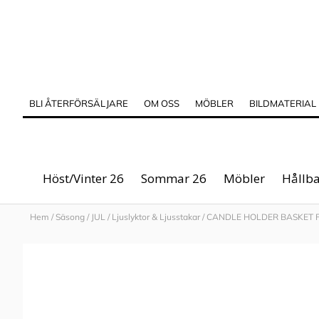
BLI ÅTERFÖRSÄLJARE
OM OSS
MÖBLER
BILDMATERIAL
Höst/Vinter 26
Sommar 26
Möbler
Hållba
Hem
/
Säsong
/
JUL
/
Ljuslyktor & Ljusstakar
/
CANDLE HOLDER BASKET 