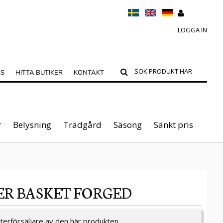
LOGGA IN
SS
HITTA BUTIKER
KONTAKT
r
Belysning
Trädgård
Säsong
Sänkt pris
ER BASKET FORGED
återförsäljare av den här produkten