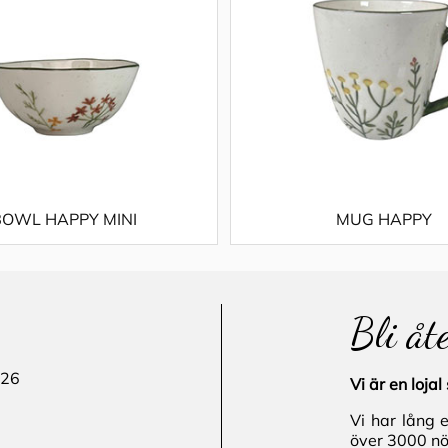
BOWL HAPPY MINI
MUG HAPPY
Bli åt
 26
Vi är en loj
Vi har lång 
över 3000 nö