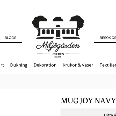
BLOGG
BESÖK O
rt
Dukning
Dekoration
Krukor & Vaser
Textilie
MUG JOY NAV
Hitta 