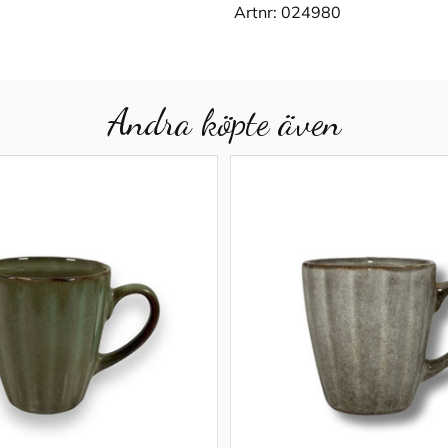
Artnr:
024980
Andra köpte även