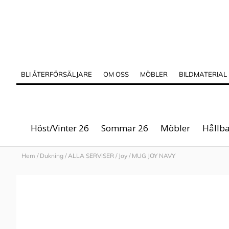
BLI ÅTERFÖRSÄLJARE
OM OSS
MÖBLER
BILDMATERIAL
Höst/Vinter 26
Sommar 26
Möbler
Hållba
Hem
/
Dukning
/
ALLA SERVISER
/
Joy
/
MUG JOY NAVY