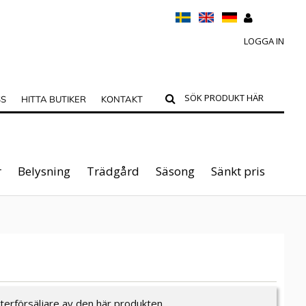
LOGGA IN
SS
HITTA BUTIKER
KONTAKT
r
Belysning
Trädgård
Säsong
Sänkt pris
Y
återförsäljare av den här produkten