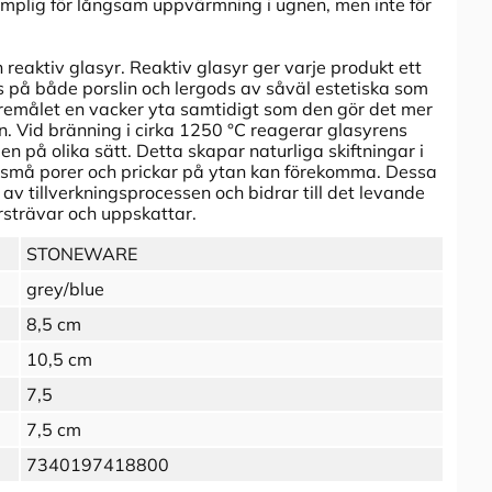
 lämplig för långsam uppvärmning i ugnen, men inte för
 reaktiv glasyr. Reaktiv glasyr ger varje produkt ett
s på både porslin och lergods av såväl estetiska som
föremålet en vacker yta samtidigt som den gör det mer
. Vid bränning i cirka 1250 °C reagerar glasyrens
n på olika sätt. Detta skapar naturliga skiftningar i
r små porer och prickar på ytan kan förekomma. Dessa
l av tillverkningsprocessen och bidrar till det levande
ersträvar och uppskattar.
STONEWARE
grey/blue
8,5 cm
10,5 cm
7,5
7,5 cm
7340197418800