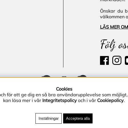
Önskar du bl
välkommen att
LÄS MER OM
Följ os
Cookies
och för att ge dig en så bra användarupplevelse som möjligt,
kan läsa mer i vår
Integritetspolicy
och i vår
Cookiepolicy
.
Inställningar
Acceptera alla
0–40 86 40 | E-post
info@miljogarden.com
| Bolagsgatan 2,