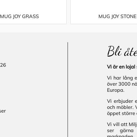
MUG JOY GRASS
MUG JOY STONE
Bli åt
 26
Vi är en loj
Vi har lång 
över 3000 nö
Europa.
Vi erbjuder 
och möbler. 
ser
öppet större 
Vi vill att M
ser gärna 
marknaden.