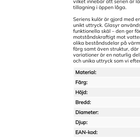
vilket innebär att serien är
tillagning i öppen låga.
Seriens kulör är gjord med en
unikt uttryck. Glasyr använd
funktionella skäl – den ger 
motståndskraftigt mot vatten
olika beståndsdelar på värme
färg samt även struktur, dä
variationer är en naturlig de
och unika uttryck som vi eft
Material:
Färg:
Höjd:
Bredd:
Diameter:
Djup:
EAN-kod: