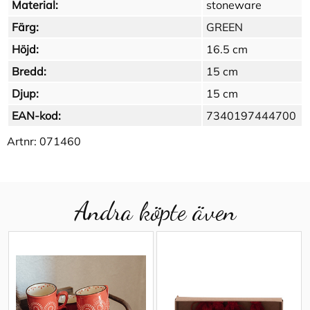
Material:
stoneware
Färg:
GREEN
Höjd:
16.5 cm
Bredd:
15 cm
Djup:
15 cm
EAN-kod:
7340197444700
Artnr:
071460
Andra köpte även