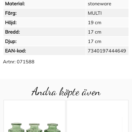
Material:
stoneware
Färg:
MULTI
Höjd:
19 cm
Bredd:
17 cm
Djup:
17 cm
EAN-kod:
7340197444649
Artnr:
071588
Andra köpte även